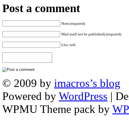
Post a comment
Nom (required)
Mail (will not be published) (required)
Lloc web
© 2009 by
imacros’s blog
Powered by
WordPress
| De
WPMU Theme pack by
WP