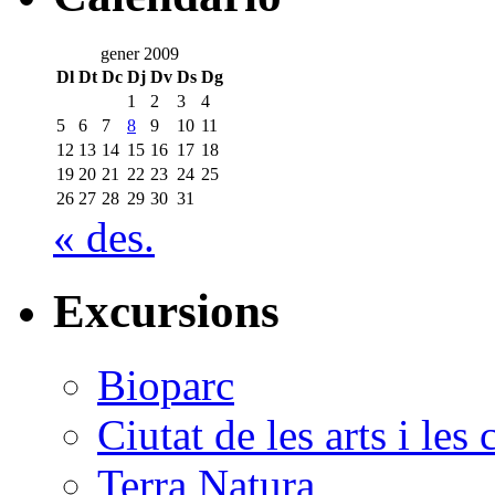
gener 2009
Dl
Dt
Dc
Dj
Dv
Ds
Dg
1
2
3
4
5
6
7
8
9
10
11
12
13
14
15
16
17
18
19
20
21
22
23
24
25
26
27
28
29
30
31
« des.
Excursions
Bioparc
Ciutat de les arts i les 
Terra Natura